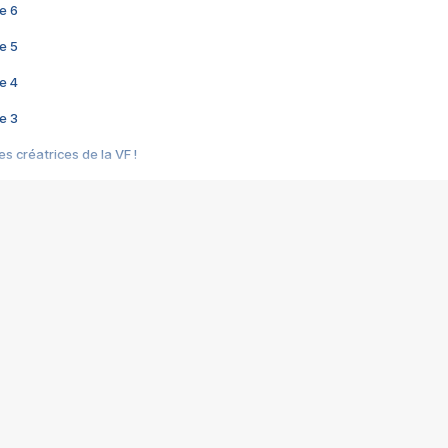
e 6
e 5
e 4
e 3
s créatrices de la VF !
e 2
e 1
e Mektoub My Love arrive enfin ! Rencontre avec Shaïn Boumedine et Sal
i : après Toni en famille
elle réalise le bouleversant Dites lui que je l'aime
ais ! Rencontre autour de Vie privée de Rebecca Zlotowski
 de Marguerite, Grave... Rencontre avec Ella Rumpf
 Les Rêveurs, un film intime sur la santé mentale