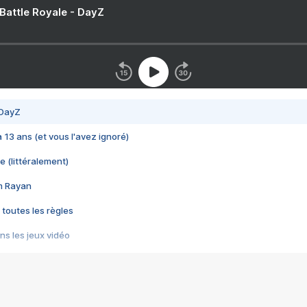
 Battle Royale - DayZ
 DayZ
 a 13 ans (et vous l'avez ignoré)
e (littéralement)
im Rayan
 toutes les règles
s les jeux vidéo
us choquant de Rockstar ? - Le scandale BULLY
e plus moche de Steam