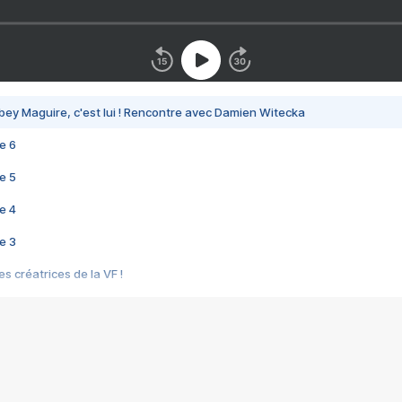
bey Maguire, c'est lui ! Rencontre avec Damien Witecka
e 6
e 5
e 4
e 3
s créatrices de la VF !
e 2
e 1
e Mektoub My Love arrive enfin ! Rencontre avec Shaïn Boumedine et Sal