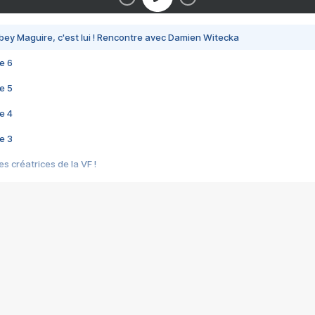
bey Maguire, c'est lui ! Rencontre avec Damien Witecka
e 6
e 5
e 4
e 3
s créatrices de la VF !
e 2
e 1
e Mektoub My Love arrive enfin ! Rencontre avec Shaïn Boumedine et Sal
i : après Toni en famille
elle réalise le bouleversant Dites lui que je l'aime