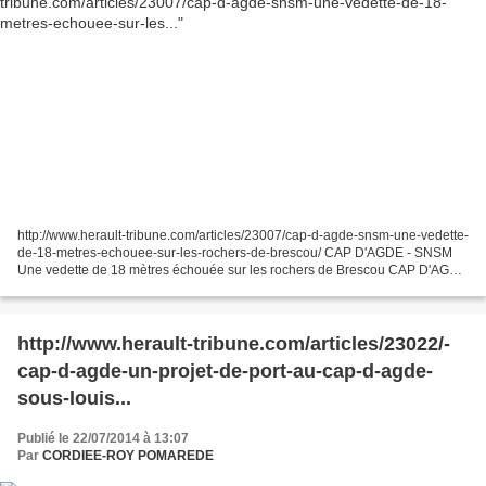
http://www.herault-tribune.com/articles/23007/cap-d-agde-snsm-une-vedette-
de-18-metres-echouee-sur-les-rochers-de-brescou/ CAP D'AGDE - SNSM
Une vedette de 18 mètres échouée sur les rochers de Brescou CAP D'AGDE
- Une vedette de 18 mètres échouée sur...
http://www.herault-tribune.com/articles/23022/-
cap-d-agde-un-projet-de-port-au-cap-d-agde-
sous-louis...
Publié le 22/07/2014 à 13:07
Par
CORDIEE-ROY POMAREDE