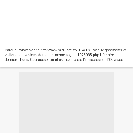
Barque Palavasienne http://www.midilibre.fr/2014/07/17/vieux-greements-et-
voiliers-palavasiens-dans-une-meme-regate,1025985.php L 'année
dernière, Louis Courqueux, un plaisancier, a été l'instigateur de l'Odyssée
palavasienne, une régate dans laquelle...