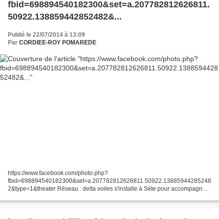
fbid=698894540182300&set=a.207782812626811.
50922.138859442852482&...
Publié le 22/07/2014 à 13:09
Par
CORDIEE-ROY POMAREDE
https://www.facebook.com/photo.php?
fbid=698894540182300&set=a.207782812626811.50922.13885944285248
2&type=1&theater Réseau : delta voiles s'installe à Sète pour accompagner
le développement du port de plaisance, seul port en eaux profondes
susceptible...