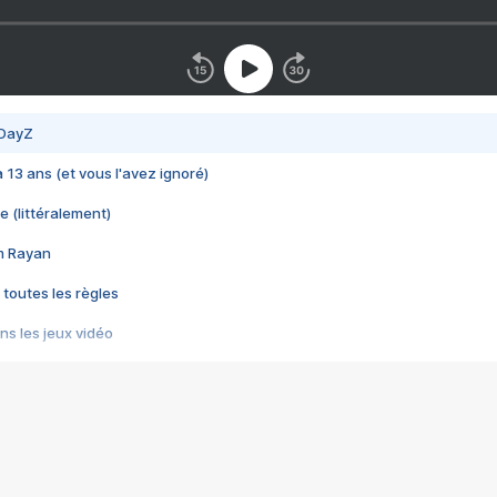
 DayZ
 a 13 ans (et vous l'avez ignoré)
e (littéralement)
im Rayan
 toutes les règles
s les jeux vidéo
us choquant de Rockstar ? - Le scandale BULLY
e plus moche de Steam
du RÊVE tourne au CAUCHEMAR
pendant 8 heures