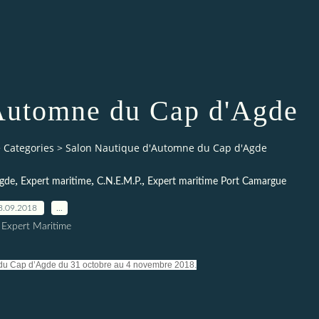
Automne du Cap d'Agde
>
Categories
>
Salon Nautique d'Automne du Cap d'Agde
,
,
,
Agde
Expert maritime
C.N.E.M.P.
Expert maritime Port Camargue
8.09.2018
…
 Expert Maritime
du Cap d’Agde du 31 octobre au 4 novembre 2018.