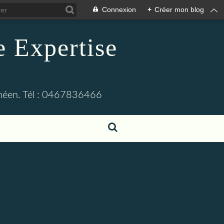
Connexion
+
Créer mon blog
 Expertise
ranéen. Tél : 0467836466